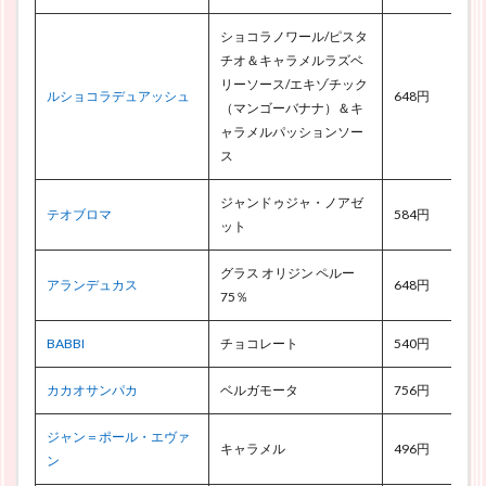
ショコラノワール/ピスタ
チオ＆キャラメルラズベ
リーソース/エキゾチック
ルショコラデュアッシュ
648円
（マンゴーバナナ）＆キ
ャラメルパッションソー
ス
ジャンドゥジャ・ノアゼ
テオブロマ
584円
ット
グラス オリジン ペルー
アランデュカス
648円
75％
BABBI
チョコレート
540円
カカオサンパカ
ベルガモータ
756円
ジャン＝ポール・エヴァ
キャラメル
496円
ン