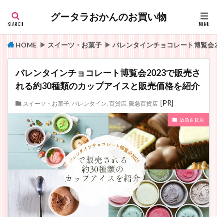
グータラおかんのお買い物
HOME
スイーツ・お菓子
バレンタインチョコレート博覧会2
バレンタインチョコレート博覧会2023で販売さ
れる約30種類のカップアイスと販売価格を紹介
スイーツ・お菓子
,
バレンタイン
,
百貨店
,
阪急百貨店
阪急百貨店