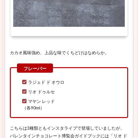
カカオ風味強め、上品な味でくちどけはなめらか。
ラジェド ド オウロ
リオ ドゥルセ
マヤン レッド
（各90ml）
こちらは3種類ともインスタライブで登場していましたが、
バレンタインチョコレート博覧会ガイドブックには「リオ ド